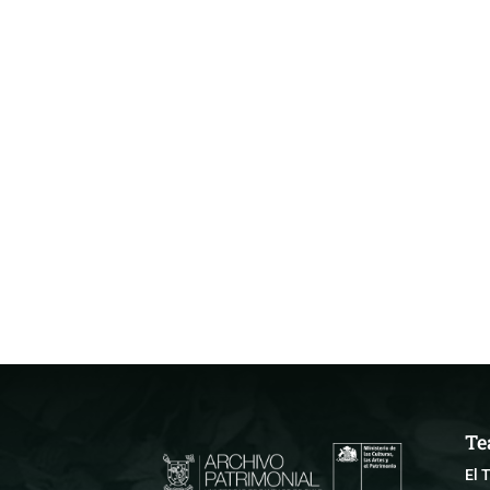
Te
El 