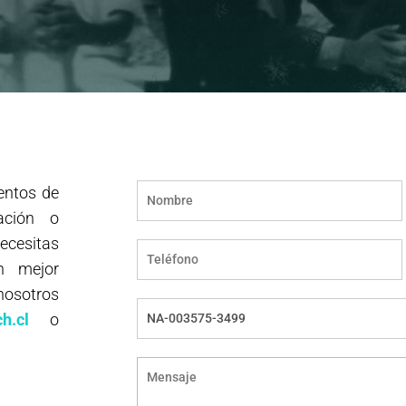
entos de
ación o
necesitas
n mejor
nosotros
h.cl
o