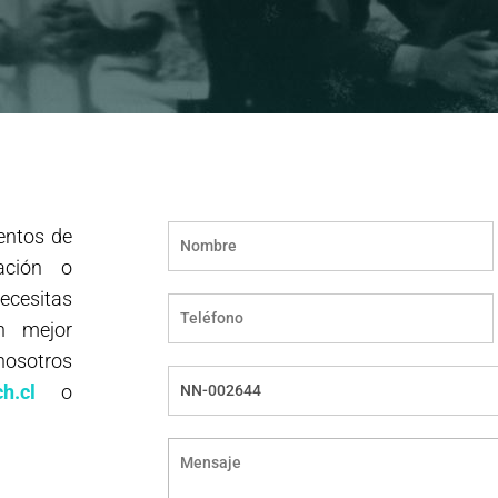
entos de
ación o
necesitas
n mejor
nosotros
h.cl
o