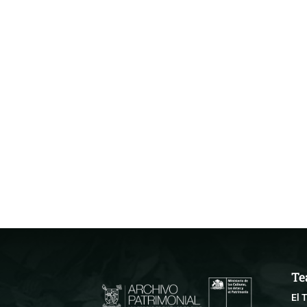
Te
El 