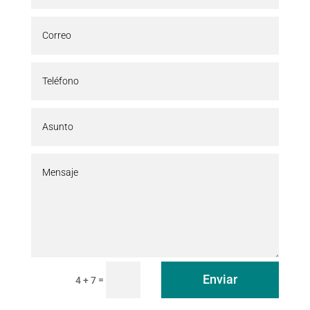
Enviar
=
4 + 7