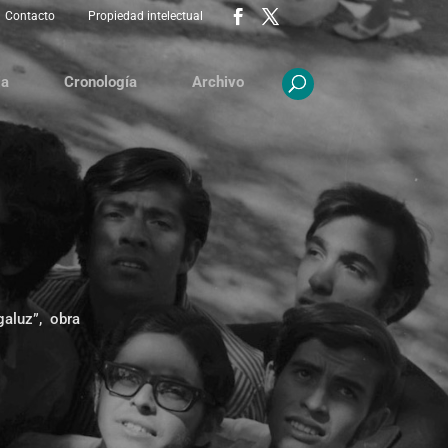
Contacto
Propiedad intelectual
ia
Cronología
Archivo
galuz”, obra
.