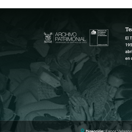
Te
El 
195
abr
en 
Dirección:
Fanor Velasco 