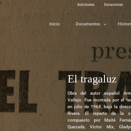
Solicitudes
Donaciones
Inicio
Documentos
Histor
El tragaluz
Obra del autor español Ant
Vallejo. Fue montada por el te
en julio de 1968, bajo la direc
Rivera. El reparto de la o
compuesto por Maité Ferná
Quezada, Víctor Mix, Glady