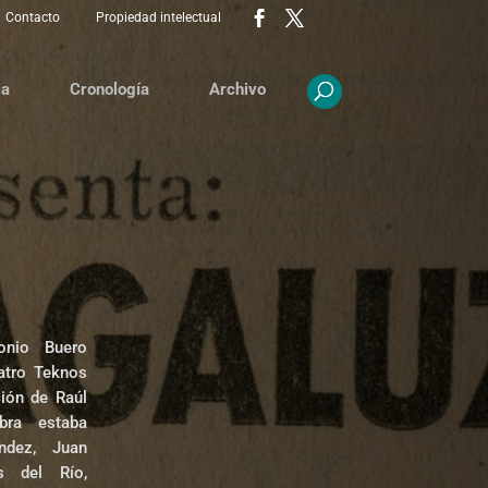
Contacto
Propiedad intelectual
ia
Cronología
Archivo
onio Buero
atro Teknos
ción de Raúl
bra estaba
ndez, Juan
s del Río,