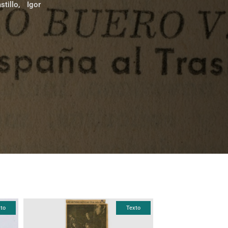
tillo, Igor
to
Texto