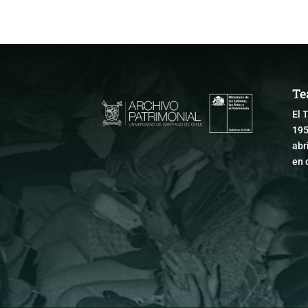
Te
El 
195
abr
en 