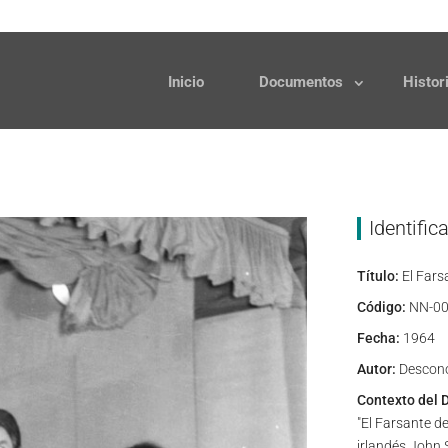
Solicitudes
Donaciones
Inicio
Documentos
Histor
Identific
Título:
El Fars
Código:
NN-00
Fecha:
1964
Autor:
Descon
Contexto del 
"El Farsante d
irlandés John 