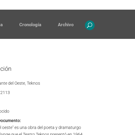
Contacto
Propiedad intelectual
ia
Cronología
Archivo
ación
ante del Oeste, Teknos
2113
ocido
Documento:
el oeste" es una obra del poeta y dramaturgo
Synge que el Teatro Teknos presentó en 1964.