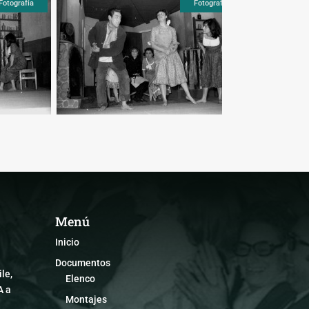
Fotografía
Fotografía
Fotogra
Menú
Inicio
Documentos
le,
Elenco
A a
Montajes