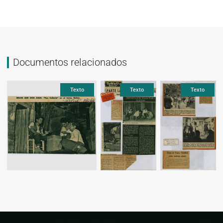
Documentos relacionados
xto
Texto
Texto
Texto