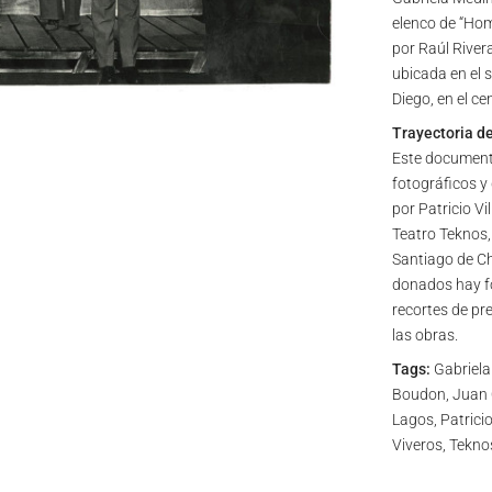
elenco de “Hom
por Raúl River
ubicada en el s
Diego, en el ce
Trayectoria d
Este documento
fotográficos y
por Patricio Vi
Teatro Teknos,
Santiago de Ch
donados hay fo
recortes de pr
las obras.
Tags:
Gabriela
Boudon, Juan 
Lagos, Patricio
Viveros, Tekno