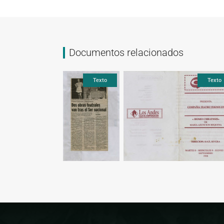
Documentos relacionados
Compuesto
Compuesto
Texto
Texto