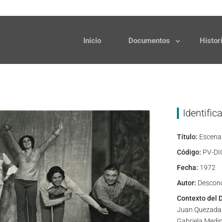
Solicitudes
Donaciones
Inicio
Documentos
Histor
Identific
Título:
Escena 
Código:
PV-DI
Fecha:
1972
Autor:
Descon
Contexto del 
Juan Quezada, 
Gabriela Medin