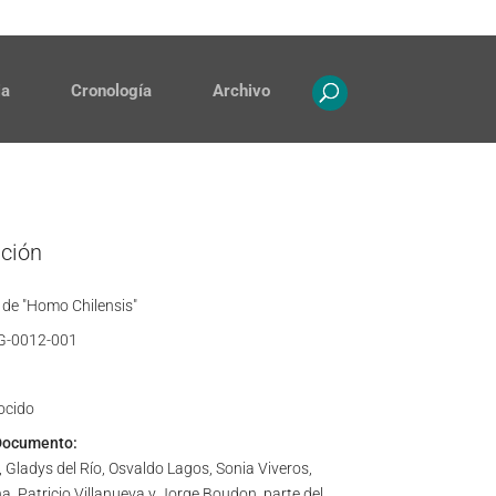
Contacto
Propiedad intelectual
ia
Cronología
Archivo
ación
de "Homo Chilensis"
G-0012-001
ocido
Documento:
Gladys del Río, Osvaldo Lagos, Sonia Viveros,
a, Patricio Villanueva y Jorge Boudon, parte del