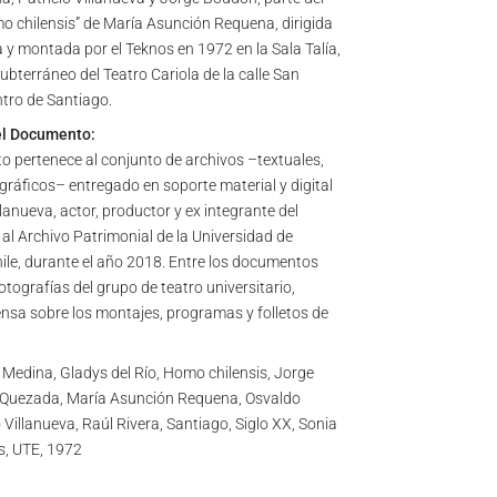
o chilensis” de María Asunción Requena, dirigida
a y montada por el Teknos en 1972 en la Sala Talía,
ubterráneo del Teatro Cariola de la calle San
ntro de Santiago.
el Documento:
 pertenece al conjunto de archivos –textuales,
 gráficos– entregado en soporte material y digital
llanueva, actor, productor y ex integrante del
 al Archivo Patrimonial de la Universidad de
ile, durante el año 2018. Entre los documentos
tografías del grupo de teatro universitario,
ensa sobre los montajes, programas y folletos de
 Medina, Gladys del Río, Homo chilensis, Jorge
Quezada, María Asunción Requena, Osvaldo
 Villanueva, Raúl Rivera, Santiago, Siglo XX, Sonia
s, UTE, 1972