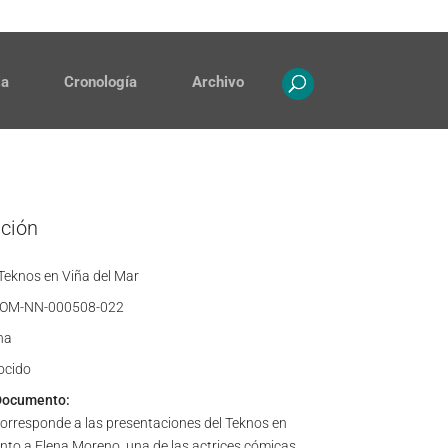
Contacto
Propiedad intelectual
ia
Cronología
Archivo
ación
Teknos en Viña del Mar
OM-NN-000508-022
ha
ocido
Documento:
corresponde a las presentaciones del Teknos en
unto a Elena Moreno, una de las actrices cómicas