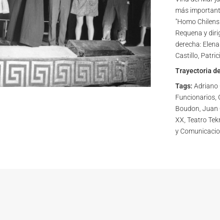
más importante
"Homo Chilensi
Requena y dirig
derecha: Elena
Castillo, Patri
Trayectoria d
Tags:
Adriano C
Funcionarios, 
Boudon, Juan Q
XX, Teatro Tek
y Comunicacio