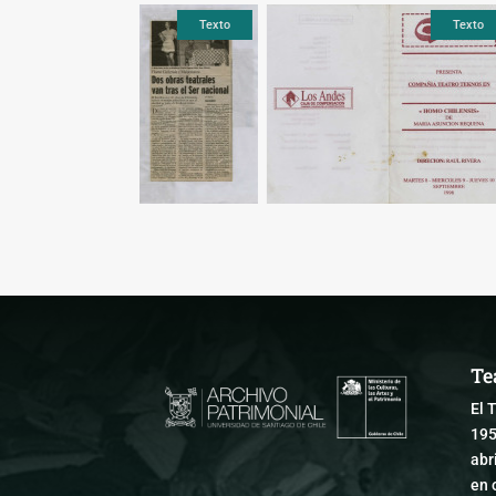
Texto
Texto
Te
El 
195
abr
en 