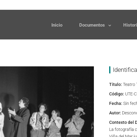
Solicitudes
Donaciones
Inicio
Documentos
Histor
Identific
Título:
Teatro 
Código:
UTE-C
Fecha:
Sin fec
Autor:
Descon
Contexto del 
La fotografía 
Viña del Mar j