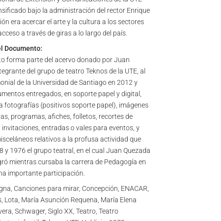
nsificado bajo la administración del rector Enrique
ión era acercar el arte y la cultura a los sectores
cceso a través de giras a lo largo del país.
el Documento:
o forma parte del acervo donado por Juan
tegrante del grupo de teatro Teknos de la UTE, al
onial de la Universidad de Santiago en 2012 y
mentos entregados, en soporte papel y digital,
 fotografías (positivos soporte papel), imágenes
stas, programas, afiches, folletos, recortes de
 invitaciones, entradas o vales para eventos, y
celáneos relativos a la profusa actividad que
8 y 1976 el grupo teatral, en el cual Juan Quezada
gró mientras cursaba la carrera de Pedagogía en
na importante participación.
na, Canciones para mirar, Concepción, ENACAR,
, Lota, María Asunción Requena, María Elena
vera, Schwager, Siglo XX, Teatro, Teatro