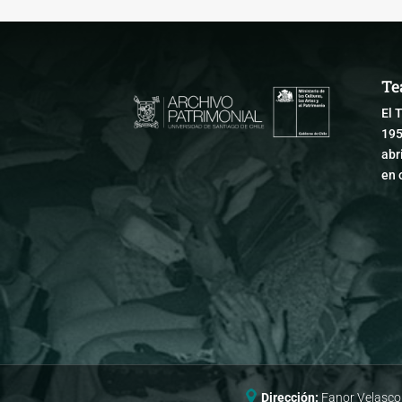
Te
El 
195
abr
en 
Dirección:
Fanor Velasco 