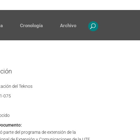
Contacto
Propiedad intelectual
ia
Cronología
Archivo
ación
ación del Teknos
1-075
ocido
Documento:
ó parte del programa de extensión de la
ional de Extensión y Comunicaciones de la UTE