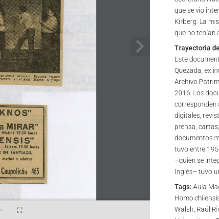
que se vio inte
Kirberg. La mis
que no tenían a
Trayectoria d
Este document
Quezada, ex in
Archivo Patrim
2016. Los docu
corresponden a
digitales, revi
prensa, cartas,
documentos mis
tuvo entre 195
–quien se inte
Inglés– tuvo u
Tags:
Aula Mag
Homo chilensis
Walsh, Raúl Ri