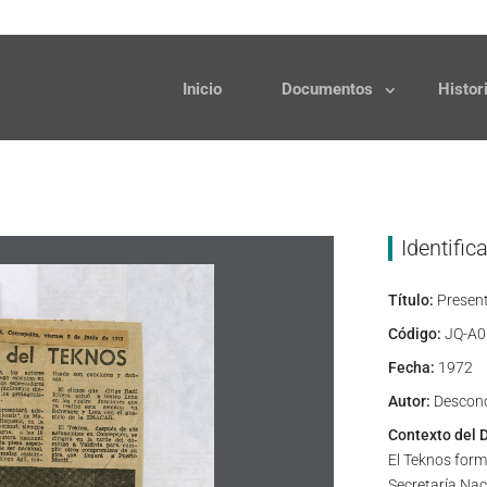
Solicitudes
Donaciones
Inicio
Documentos
Histor
Identific
Título:
Present
Código:
JQ-A0
Fecha:
1972
Autor:
Descon
Contexto del 
El Teknos form
Secretaría Nac