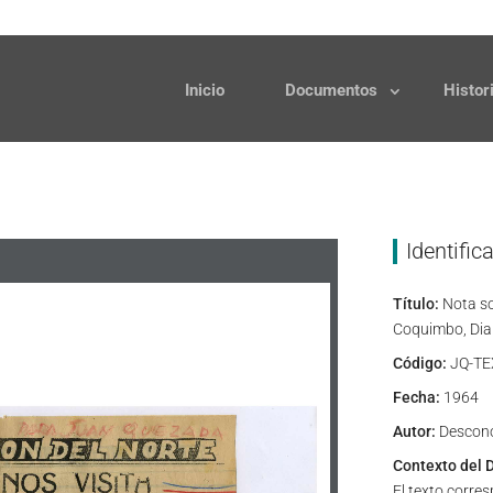
Solicitudes
Donaciones
Inicio
Documentos
Histor
Identific
Título:
Nota sob
Coquimbo, Diar
Código:
JQ-TE
Fecha:
1964
Autor:
Descon
Contexto del 
El texto corre