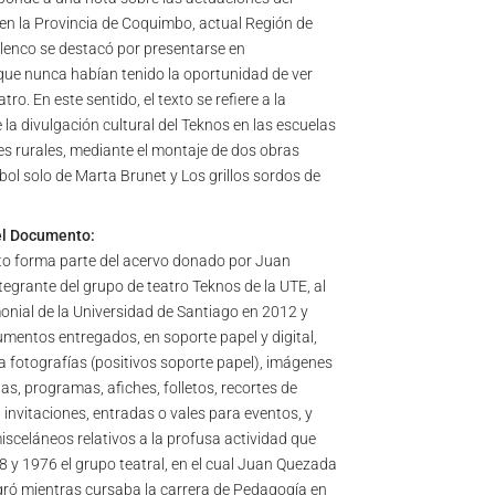
en la Provincia de Coquimbo, actual Región de
lenco se destacó por presentarse en
ue nunca habían tenido la oportunidad de ver
tro. En este sentido, el texto se refiere a la
la divulgación cultural del Teknos en las escuelas
 rurales, mediante el montaje de dos obras
arbol solo de Marta Brunet y Los grillos sordos de
el Documento:
o forma parte del acervo donado por Juan
tegrante del grupo de teatro Teknos de la UTE, al
onial de la Universidad de Santiago en 2012 y
mentos entregados, en soporte papel y digital,
 fotografías (positivos soporte papel), imágenes
stas, programas, afiches, folletos, recortes de
 invitaciones, entradas o vales para eventos, y
celáneos relativos a la profusa actividad que
8 y 1976 el grupo teatral, en el cual Juan Quezada
gró mientras cursaba la carrera de Pedagogía en