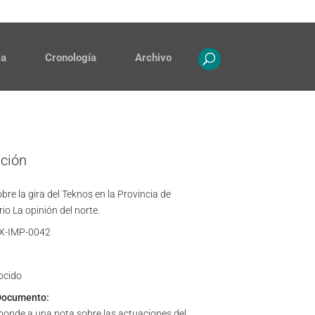
Contacto
Propiedad intelectual
ia
Cronología
Archivo
ación
re la gira del Teknos en la Provincia de
io La opinión del norte.
X-IMP-0042
ocido
Documento:
sponde a una nota sobre las actuaciones del