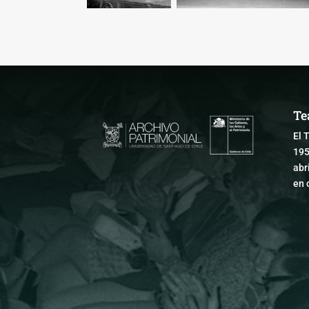
Te
El 
195
abr
en 