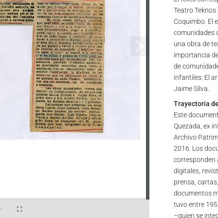
Teatro Teknos 
Coquimbo. El e
comunidades q
una obra de tea
importancia de 
de comunidades
infantiles: El 
Jaime Silva.
Trayectoria d
Este document
Quezada, ex in
Archivo Patrim
2016. Los docu
corresponden a
digitales, revi
prensa, cartas,
documentos mis
tuvo entre 195
–quien se inte