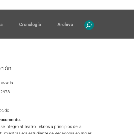
Contacto
Propiedad intelectual
ia
Cronología
Archivo
ación
uezada
2678
ocido
Documento:
e integró al Teatro Teknos a principios de la
, mientras era estudiante de Pedagogía en Inglés