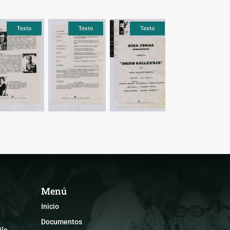
Texto
Texto
Texto
Texto
Texto
Text
Menú
Inicio
Documentos
le,