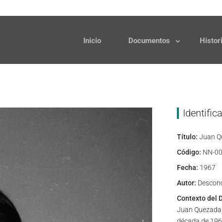
Solicitudes
Donaciones
Inicio
Documentos
Histor
Identific
Título:
Juan Q
Código:
NN-00
Fecha:
1967
Autor:
Descon
Contexto del 
Juan Quezada s
década de 1960