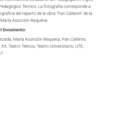
o Pedagógico Técnico. La fotografía corresponde a
gráfica del reparto de la obra "Pan Caliente" de la
a María Asunción Requena.
el Documento:
zada, María Asunción Requena, Pan Caliente,
 XX, Teatro Teknos, Teatro Universitario, UTE,
67