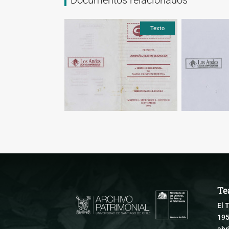
Texto
Texto
Te
El 
195
abr