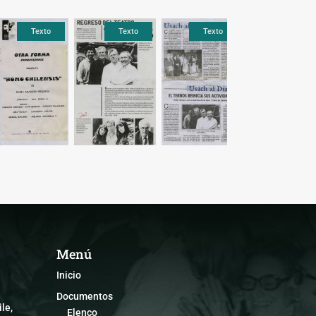
Texto
Texto
Texto
Texto
Texto
Text
Menú
Inicio
Documentos
le,
Elenco