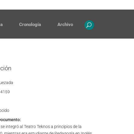
Contacto
Propiedad intelectual
ia
Cronología
Archivo
ación
uezada
4159
ocido
Documento:
e integró al Teatro Teknos a principios de la
, mientras era estudiante de Pedagogía en Inglés