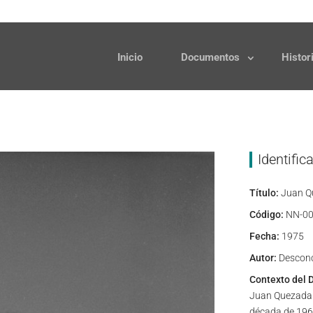
Solicitudes
Donaciones
Inicio
Documentos
Histor
Identific
Título:
Juan Q
Código:
NN-00
Fecha:
1975
Autor:
Descon
Contexto del 
Juan Quezada s
década de 1960