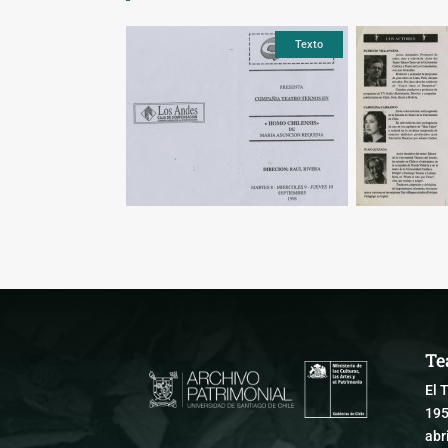
Texto
Texto
Te
El 
195
abr