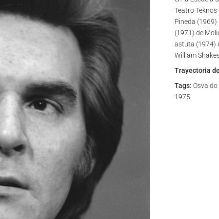
Teatro Teknos
Pineda (1969) 
(1971) de Moli
astuta (1974) 
William Shakes
Trayectoria d
Tags:
Osvaldo L
1975