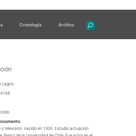
Contacto
Propiedad intelectual
ia
Cronología
Archivo
ación
o Lagos
4168
ocido
Documento:
 y televisión, nacido en 1935. Estudio actuación
e Teatro de la Universidad de Chile. Fue actor en el