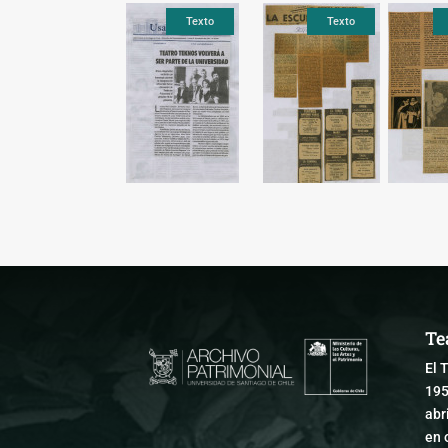
Texto
Texto
Texto
Texto
Texto
Te
El 
195
abr
en 