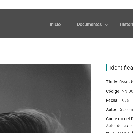
Solicitudes
Donaciones
Inicio
Documentos
Histor
Identific
Título:
Osvald
Código:
NN-00
Fecha:
1975
Autor:
Descon
Contexto del 
Actor de teatro
en la Escuela d