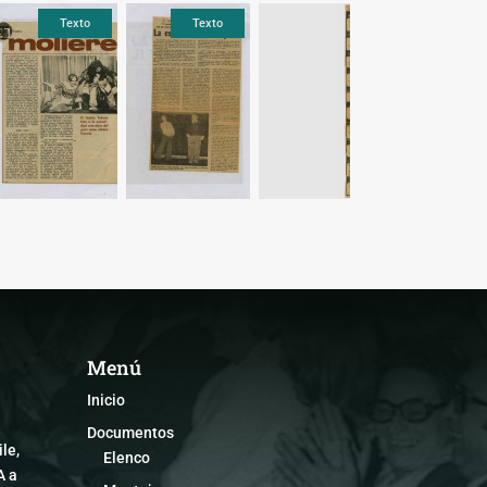
Texto
Texto
Texto
Menú
Inicio
Documentos
le,
Elenco
A a