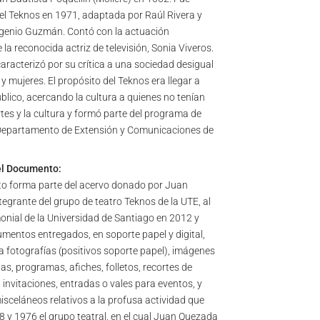
el Teknos en 1971, adaptada por Raúl Rivera y
ugenio Guzmán. Contó con la actuación
la reconocida actriz de televisión, Sonia Viveros.
aracterizó por su crítica a una sociedad desigual
 mujeres. El propósito del Teknos era llegar a
úblico, acercando la cultura a quienes no tenían
rtes y la cultura y formó parte del programa de
 Departamento de Extensión y Comunicaciones de
el Documento:
o forma parte del acervo donado por Juan
tegrante del grupo de teatro Teknos de la UTE, al
onial de la Universidad de Santiago en 2012 y
mentos entregados, en soporte papel y digital,
 fotografías (positivos soporte papel), imágenes
stas, programas, afiches, folletos, recortes de
 invitaciones, entradas o vales para eventos, y
celáneos relativos a la profusa actividad que
8 y 1976 el grupo teatral, en el cual Juan Quezada