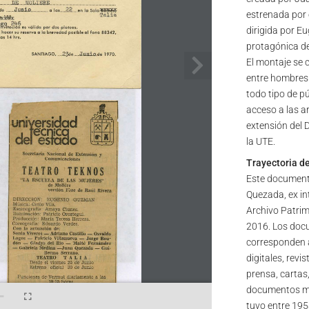
estrenada por 
dirigida por E
protagónica de 
El montaje se c
entre hombres y
todo tipo de p
acceso a las a
extensión del
la UTE.
Trayectoria d
Este document
Quezada, ex in
Archivo Patrim
2016. Los docu
corresponden a
digitales, revi
prensa, cartas,
documentos mis
tuvo entre 195