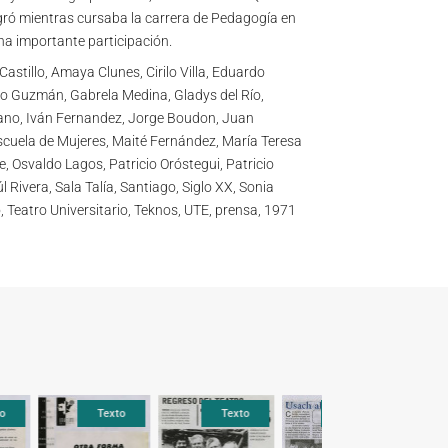
gró mientras cursaba la carrera de Pedagogía en
na importante participación.
astillo, Amaya Clunes, Cirilo Villa, Eduardo
o Guzmán, Gabrela Medina, Gladys del Río,
ano, Iván Fernandez, Jorge Boudon, Juan
cuela de Mujeres, Maité Fernández, María Teresa
e, Osvaldo Lagos, Patricio Oróstegui, Patricio
l Rivera, Sala Talía, Santiago, Siglo XX, Sonia
, Teatro Universitario, Teknos, UTE, prensa, 1971
Texto
Texto
Texto
Texto
Texto
Text