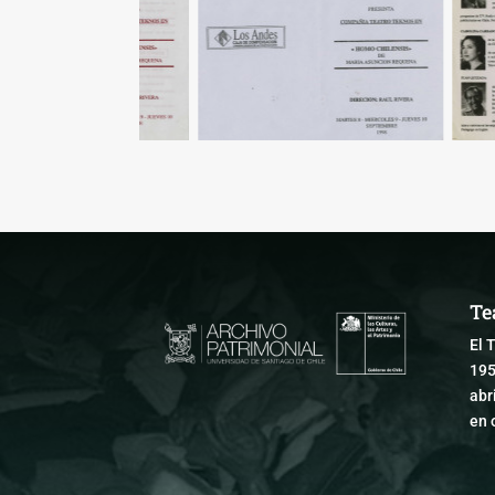
Te
El 
195
abr
en 