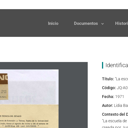
Solicitudes
Donaciones
Inicio
Documentos
Histor
Identific
Título:
"La esc
Código:
JQ-A0
Fecha:
1971
Autor:
Lidia Ba
Contexto del 
"La escuela de
creada por Jua