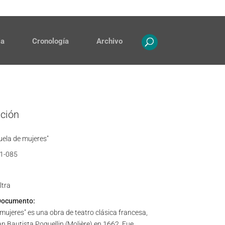
Contacto
Propiedad intelectual
ia
Cronología
Archivo
ación
uela de mujeres"
1-085
ltra
Documento:
 mujeres" es una obra de teatro clásica francesa,
n Bautista Poquellin (Molière) en 1662. Fue