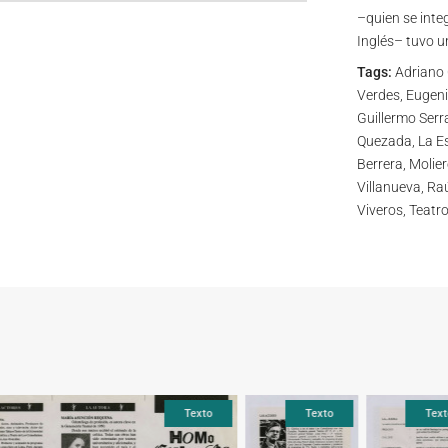
–quien se inte
Inglés– tuvo u
Tags:
Adriano C
Verdes, Eugeni
Guillermo Serr
Quezada, La Es
Berrera, Molier
Villanueva, Raú
Viveros, Teatro
Texto
Texto
Texto