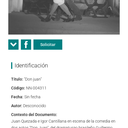
Solicitar
Identificación
Título:
"Don juan"
Código:
NN-004311
Fecha:
Sin fecha
Autor:
Desconocido
Contexto del Documento:
Juan Quezada e Igor Cantillana en escena de la comedia en
dos actos "Don Juan", del dramaturgo brasileño Guillermo