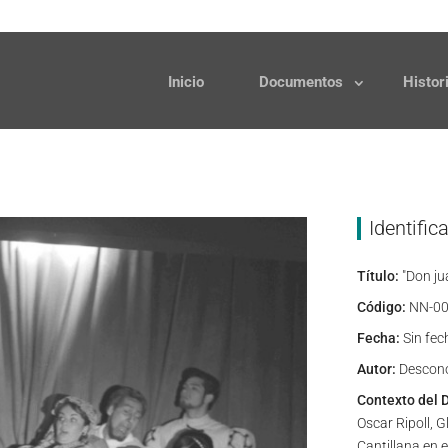
Solicitudes
Donaciones
Inicio
Documentos
Histor
Identific
Título:
"Don ju
Código:
NN-00
Fecha:
Sin fec
Autor:
Descon
Contexto del 
Oscar Ripoll, 
Cantillana en 