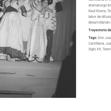
dramaturgo bra
Raúl Rivera, T
labor de difus
desarrollando 
Trayectoria d
Tags:
Don Juan,
Cantillana, Ju
Siglo XX, Teat