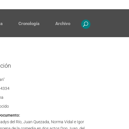
Contacto
Propiedad intelectual
ia
Cronología
Archivo
ación
an"
4334
ha
ocido
Documento:
Gladys del Río, Juan Quezada, Norma Vidal e Igor
escena de la comedia en dos actos Don Juan, del