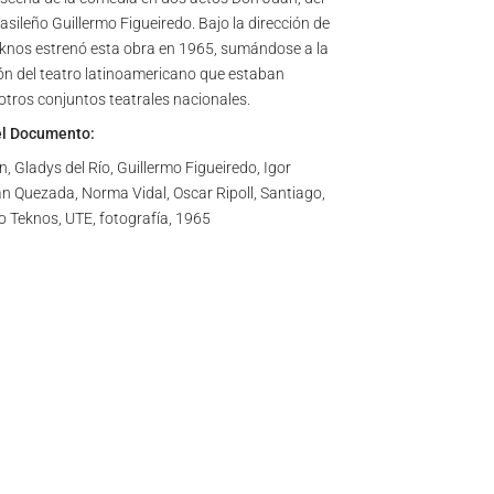
sileño Guillermo Figueiredo. Bajo la dirección de
eknos estrenó esta obra en 1965, sumándose a la
ión del teatro latinoamericano que estaban
otros conjuntos teatrales nacionales.
el Documento:
 Gladys del Río, Guillermo Figueiredo, Igor
an Quezada, Norma Vidal, Oscar Ripoll, Santiago,
ro Teknos, UTE, fotografía, 1965