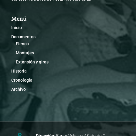
Menú
Inicio
Documentos
Elenco
Montajes
Extensión y giras
Historia
Cronología
Archivo
Dirección:
Fanor Velasco 43, depto C.