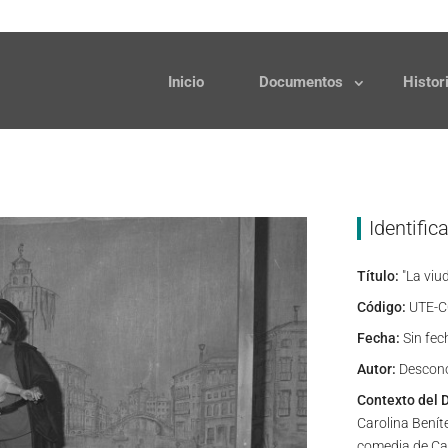
Solicitudes
Donaciones
Inicio
Documentos
Histor
Identific
Título:
"La viu
Código:
UTE-C
Fecha:
Sin fec
Autor:
Descon
Contexto del 
Carolina Benít
comedia de Car