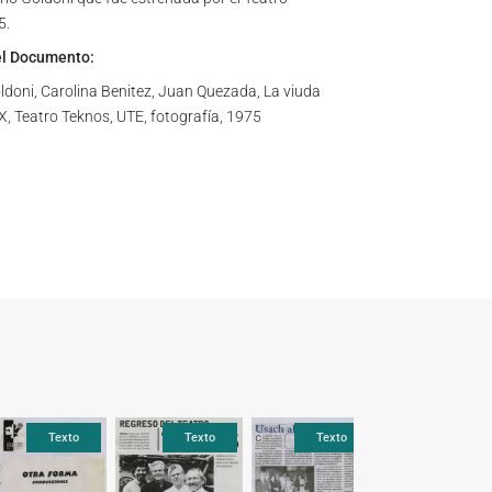
5.
el Documento:
ldoni, Carolina Benitez, Juan Quezada, La viuda
X, Teatro Teknos, UTE, fotografía, 1975
Texto
Texto
Texto
Texto
Texto
Text