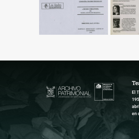
Te
El 
195
abr
en 