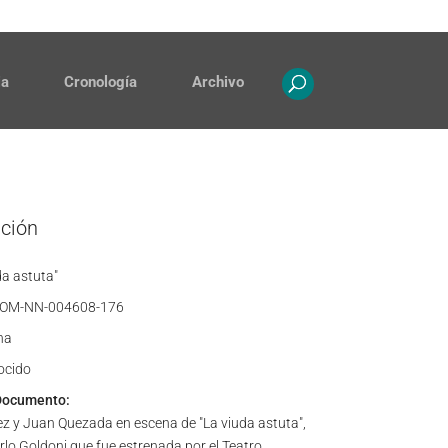
Contacto
Propiedad intelectual
ia
Cronología
Archivo
ación
da astuta"
OM-NN-004608-176
ha
ocido
Documento:
ez y Juan Quezada en escena de "La viuda astuta",
lo Goldoni que fue estrenada por el Teatro