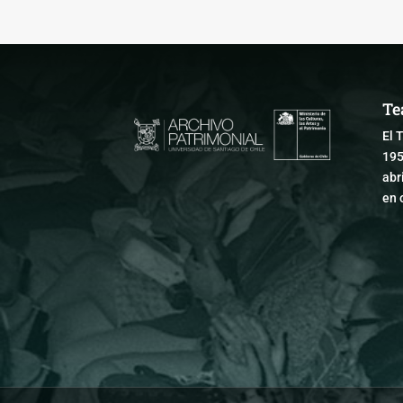
Te
El 
195
abr
en 