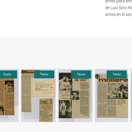
antes para amb
de Luis Soto R
antes en el se
Texto
Texto
Texto
Texto