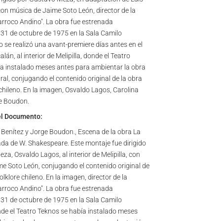
on música de Jaime Soto León, director de la
rroco Andino". La obra fue estrenada
l 31 de octubre de 1975 en la Sala Camilo
o se realizó una avant-premiere días antes en el
lán, al interior de Melipilla, donde el Teatro
a instalado meses antes para ambientar la obra
ral, conjugando el contenido original de la obra
 chileno. En la imagen, Osvaldo Lagos, Carolina
e Boudon.
el Documento:
 Benítez y Jorge Boudon., Escena de la obra La
mada de W. Shakespeare. Este montaje fue dirigido
a, Osvaldo Lagos, al interior de Melipilla, con
e Soto León, conjugando el contenido original de
folklore chileno. En la imagen, director de la
rroco Andino". La obra fue estrenada
l 31 de octubre de 1975 en la Sala Camilo
de el Teatro Teknos se había instalado meses