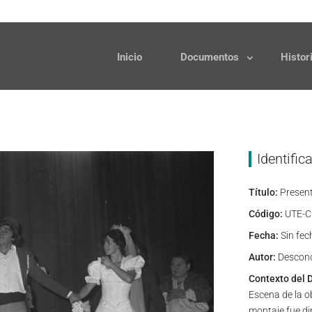
Solicitudes
Donaciones
Inicio
Documentos
Histor
Identific
Título:
Presenta
Código:
UTE-C
Fecha:
Sin fec
Autor:
Descon
Contexto del 
Escena de la o
montaje fue di