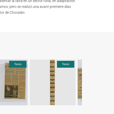
ientar la obra en un sector rural, en adaptación
amos, pero se realizó una avant-premiere días
ctor de Chocalán
Texto
Texto
Texto