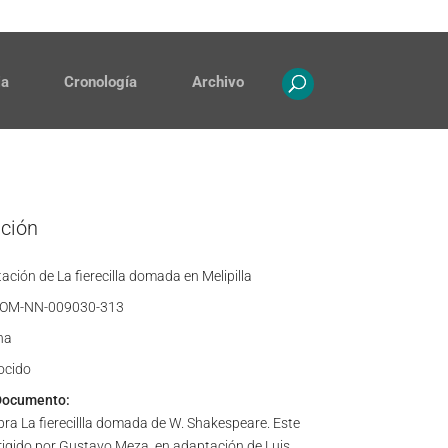
Contacto
Propiedad intelectual
ia
Cronología
Archivo
ación
ción de La fierecilla domada en Melipilla
OM-NN-009030-313
ha
ocido
Documento:
bra La fierecillla domada de W. Shakespeare. Este
rigido por Gustavo Meza, en adaptación de Luis