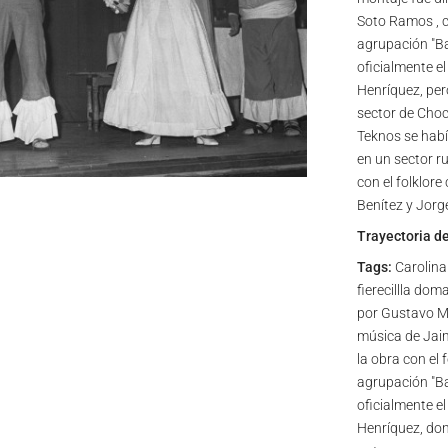
Soto Ramos , c
agrupación "Ba
oficialmente e
Henríquez, per
sector de Choca
Teknos se habí
en un sector ru
con el folklore
Benítez y Jorg
Trayectoria d
Tags:
Carolina
fierecillla do
por Gustavo Mez
música de Jaim
la obra con el 
agrupación "Ba
oficialmente e
Henríquez, don