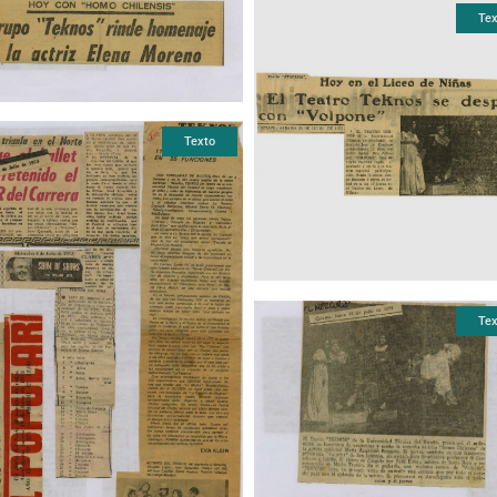
Tex
Texto
Tex