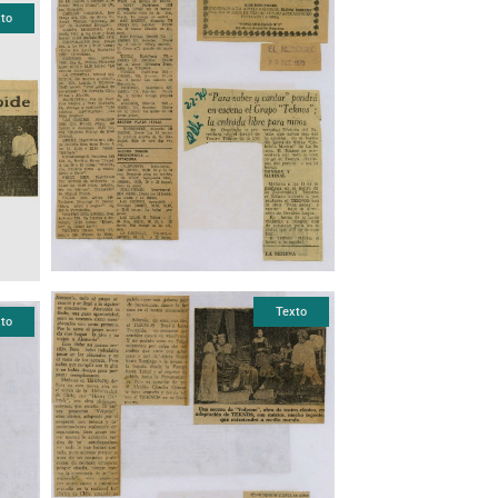
to
Texto
to