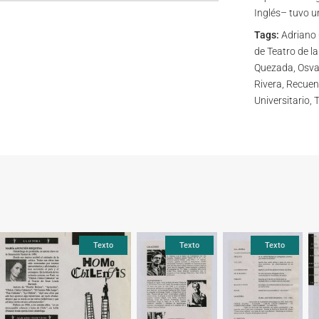
Inglés– tuvo u
Tags:
Adriano C
de Teatro de l
Quezada, Osval
Rivera, Recuent
Universitario,
Texto
Texto
Texto