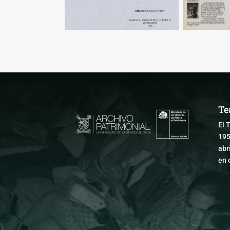
Te
El 
195
abr
en 