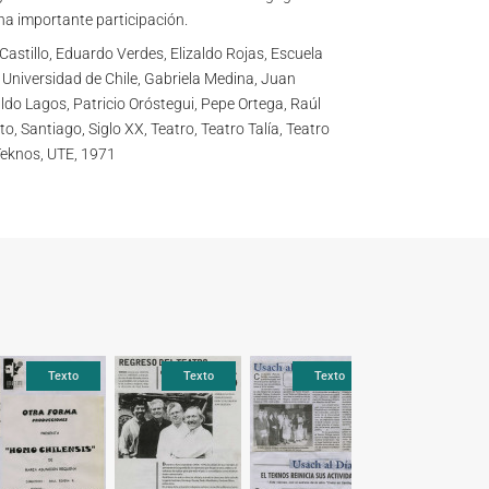
na importante participación.
astillo, Eduardo Verdes, Elizaldo Rojas, Escuela
a Universidad de Chile, Gabriela Medina, Juan
do Lagos, Patricio Oróstegui, Pepe Ortega, Raúl
o, Santiago, Siglo XX, Teatro, Teatro Talía, Teatro
 Teknos, UTE, 1971
Texto
Texto
Texto
Texto
Texto
Text