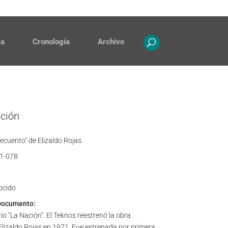
Contacto
Propiedad intelectual
ia
Cronología
Archivo
ación
ecuento" de Elizaldo Rojas
1-078
ocido
Documento:
io "La Nación". El Teknos reestrenó la obra
Elizaldo Rojas en 1971. Fue estrenada por primera