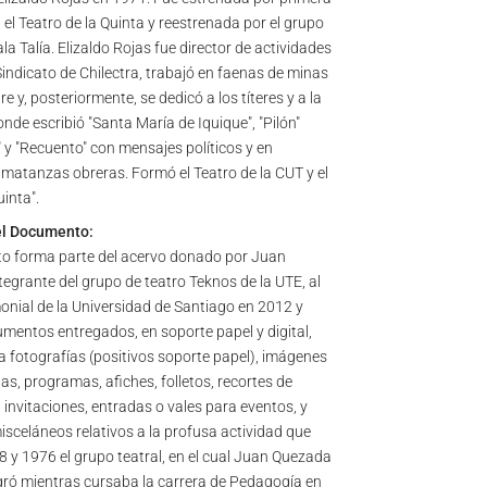
el Teatro de la Quinta y reestrenada por el grupo
la Talía. Elizaldo Rojas fue director de actividades
Sindicato de Chilectra, trabajó en faenas de minas
re y, posteriormente, se dedicó a los títeres y a la
onde escribió "Santa María de Iquique", "Pilón"
" y "Recuento" con mensajes políticos y en
 matanzas obreras. Formó el Teatro de la CUT y el
uinta".
el Documento:
o forma parte del acervo donado por Juan
tegrante del grupo de teatro Teknos de la UTE, al
onial de la Universidad de Santiago en 2012 y
mentos entregados, en soporte papel y digital,
 fotografías (positivos soporte papel), imágenes
stas, programas, afiches, folletos, recortes de
 invitaciones, entradas o vales para eventos, y
celáneos relativos a la profusa actividad que
8 y 1976 el grupo teatral, en el cual Juan Quezada
gró mientras cursaba la carrera de Pedagogía en