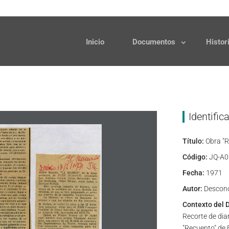
Solicitudes
Donaciones
Inicio
Documentos
Histor
Identific
Título:
Obra "R
Código:
JQ-A0
Fecha:
1971
Autor:
Descon
Contexto del 
Recorte de diar
"Recuento" de 