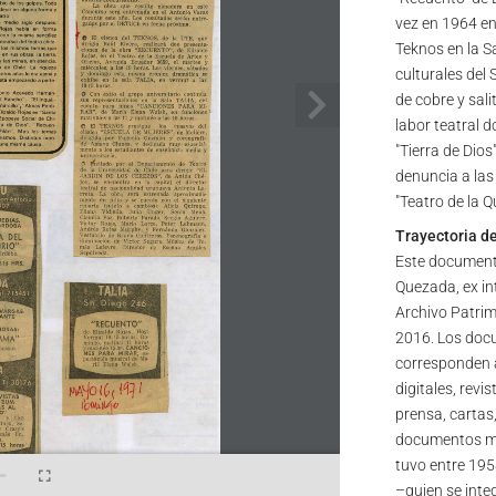
vez en 1964 en 
Teknos en la Sa
culturales del 
de cobre y salit
labor teatral d
"Tierra de Dios
denuncia a las
"Teatro de la Q
Trayectoria d
Este document
Quezada, ex in
Archivo Patrim
2016. Los docu
corresponden a
digitales, revi
prensa, cartas,
documentos mis
tuvo entre 195
–quien se inte