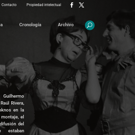
Contacto
Propiedad intelectual
ia
Cronología
Archivo
 Guilhermo
 Raúl Rivera,
eknos en la
montaje, el
ifusión del
ue estaban