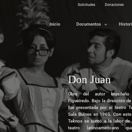
Solicitudes
Donaciones
Inicio
Documentos
Histor
Don Juan
Obra del autor brasileño
Figueiredo. Bajo la dirección de
fue presentada por el teatro T
Sala Bulnes en 1965. Con este 
Teknos se sumó a la labor de d
teatro latinoamericano q