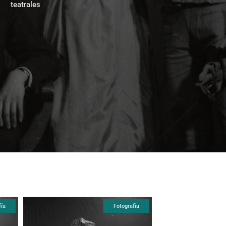
 teatrales
fía
Fotografía