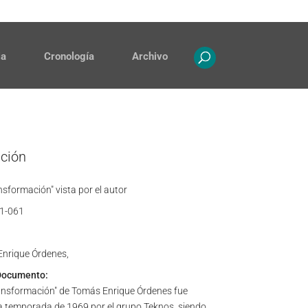
Contacto
Propiedad intelectual
ia
Cronología
Archivo
ación
sformación" vista por el autor
1-061
nrique Órdenes,
Documento:
ansformación" de Tomás Enrique Órdenes fue
a temporada de 1969 por el grupo Teknos, siendo