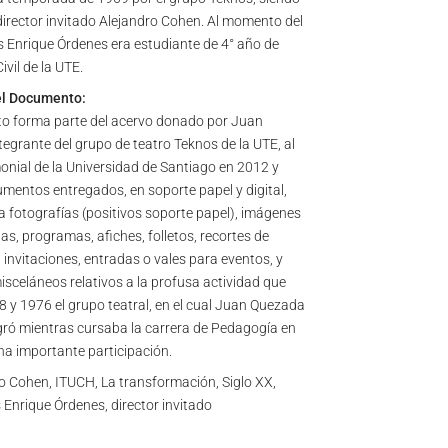
 director invitado Alejandro Cohen. Al momento del
 Enrique Órdenes era estudiante de 4° año de
vil de la UTE.
el Documento:
o forma parte del acervo donado por Juan
tegrante del grupo de teatro Teknos de la UTE, al
onial de la Universidad de Santiago en 2012 y
mentos entregados, en soporte papel y digital,
 fotografías (positivos soporte papel), imágenes
stas, programas, afiches, folletos, recortes de
 invitaciones, entradas o vales para eventos, y
celáneos relativos a la profusa actividad que
8 y 1976 el grupo teatral, en el cual Juan Quezada
gró mientras cursaba la carrera de Pedagogía en
na importante participación.
o Cohen, ITUCH, La transformación, Siglo XX,
Enrique Órdenes, director invitado