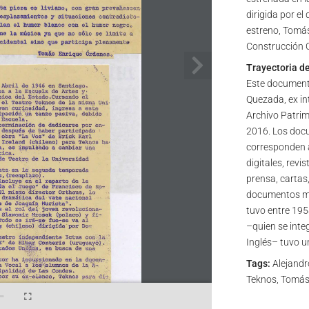
dirigida por el
estreno, Tomás
Construcción Ci
Trayectoria d
Este document
Quezada, ex in
Archivo Patrim
2016. Los docu
corresponden a
digitales, revi
prensa, cartas,
documentos mis
tuvo entre 195
–quien se inte
Inglés– tuvo u
Tags:
Alejandr
Teknos, Tomás 