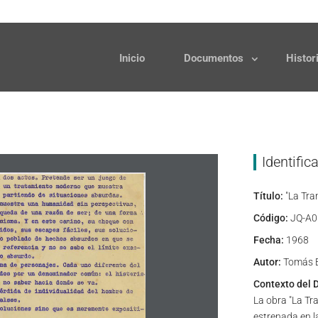
Solicitudes
Donaciones
Inicio
Documentos
Histor
Identific
Título:
"La Tran
Código:
JQ-A0
Fecha:
1968
Autor:
Tomás E
Contexto del 
La obra "La Tr
estrenada en l