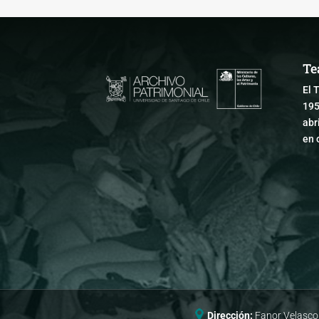
Te
El 
195
abr
en 
Dirección:
Fanor Velasco 