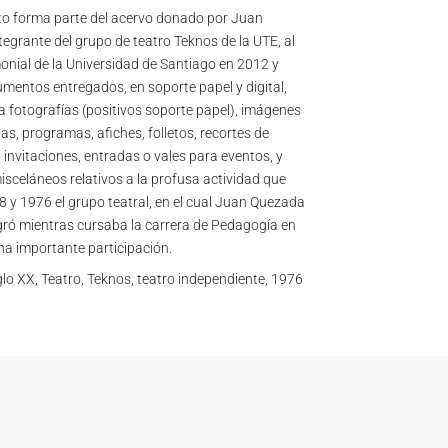
o forma parte del acervo donado por Juan
tegrante del grupo de teatro Teknos de la UTE, al
onial de la Universidad de Santiago en 2012 y
mentos entregados, en soporte papel y digital,
 fotografías (positivos soporte papel), imágenes
stas, programas, afiches, folletos, recortes de
 invitaciones, entradas o vales para eventos, y
celáneos relativos a la profusa actividad que
8 y 1976 el grupo teatral, en el cual Juan Quezada
gró mientras cursaba la carrera de Pedagogía en
na importante participación.
glo XX, Teatro, Teknos, teatro independiente, 1976