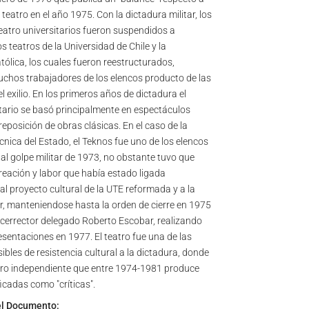
l teatro en el año 1975. Con la dictadura militar, los
eatro universitarios fueron suspendidos a
s teatros de la Universidad de Chile y la
tólica, los cuales fueron reestructurados,
chos trabajadores de los elencos producto de las
l exilio. En los primeros años de dictadura el
itario se basó principalmente en espectáculos
reposición de obras clásicas. En el caso de la
cnica del Estado, el Teknos fue uno de los elencos
 al golpe militar de 1973, no obstante tuvo que
creación y labor que había estado ligada
al proyecto cultural de la UTE reformada y a la
, manteniendose hasta la orden de cierre en 1975
vicerrector delegado Roberto Escobar, realizando
esentaciones en 1977. El teatro fue una de las
bles de resistencia cultural a la dictadura, donde
tro independiente que entre 1974-1981 produce
icadas como "críticas".
el Documento: