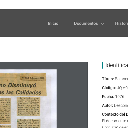
Solicitudes
Donaciones
Inicio
Documentos
Histor
Identific
Título:
Balance
Código:
JQ-A0
Fecha:
1976
Autor:
Descon
Contexto del 
El documento c
Cronista" de e