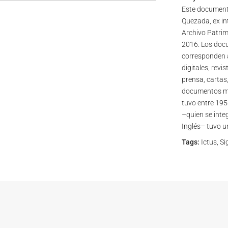
Este document
Quezada, ex in
Archivo Patrim
2016. Los docu
corresponden a
digitales, revi
prensa, cartas,
documentos mis
tuvo entre 195
–quien se inte
Inglés– tuvo u
Tags:
Ictus, Si