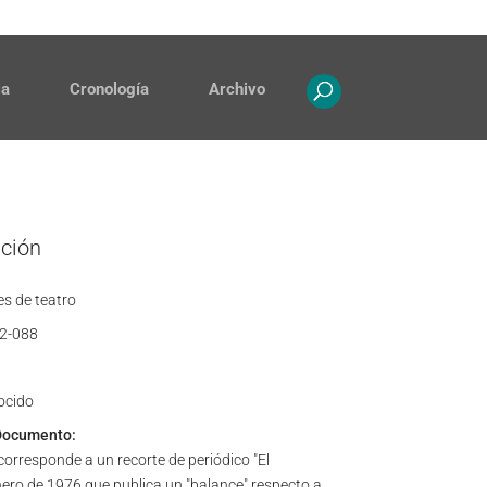
Contacto
Propiedad intelectual
ia
Cronología
Archivo
ación
s de teatro
2-088
ocido
Documento:
orresponde a un recorte de periódico "El
nero de 1976 que publica un "balance" respecto a