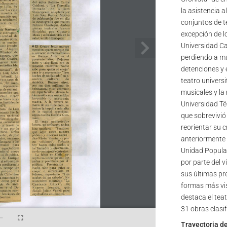
la asistencia a
conjuntos de t
excepción de lo
Universidad Ca
perdiendo a mu
detenciones y e
teatro univers
musicales y la 
Universidad Té
que sobrevivió
reorientar su 
anteriormente 
Unidad Popular
por parte del 
sus últimas pr
formas más visi
destaca el tea
31 obras clasif
Trayectoria d